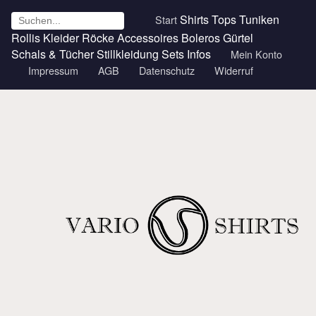
Shirts
Tops
Tuniken
Start
Rollis
Kleider
Röcke
Accessoires
Boleros
Gürtel
Schals & Tücher
Stillkleidung
Sets
Infos
Mein Konto
Impressum
AGB
Datenschutz
Widerruf