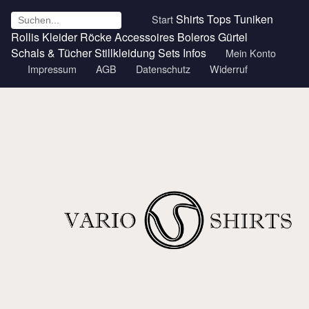
Shirts
Tops
Tuniken
Start
Rollis
Kleider
Röcke
Accessoires
Boleros
Gürtel
Schals & Tücher
Stillkleidung
Sets
Infos
Mein Konto
Impressum
AGB
Datenschutz
Widerruf