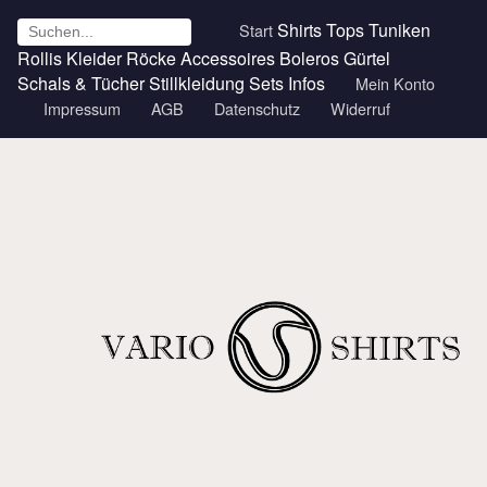
Shirts
Tops
Tuniken
Start
Rollis
Kleider
Röcke
Accessoires
Boleros
Gürtel
Schals & Tücher
Stillkleidung
Sets
Infos
Mein Konto
Impressum
AGB
Datenschutz
Widerruf