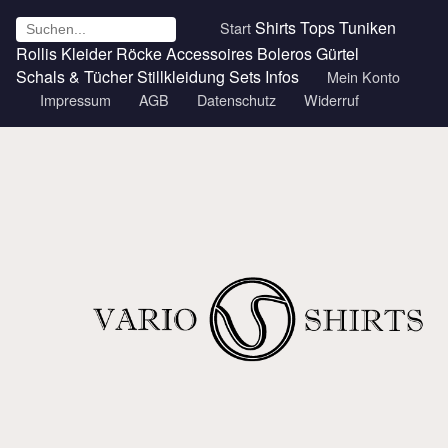
Shirts
Tops
Tuniken
Start
Rollis
Kleider
Röcke
Accessoires
Boleros
Gürtel
Schals & Tücher
Stillkleidung
Sets
Infos
Mein Konto
Impressum
AGB
Datenschutz
Widerruf