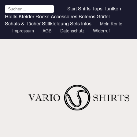
Shirts
Tops
Tuniken
Start
Rollis
Kleider
Röcke
Accessoires
Boleros
Gürtel
Schals & Tücher
Stillkleidung
Sets
Infos
Mein Konto
Impressum
AGB
Datenschutz
Widerruf