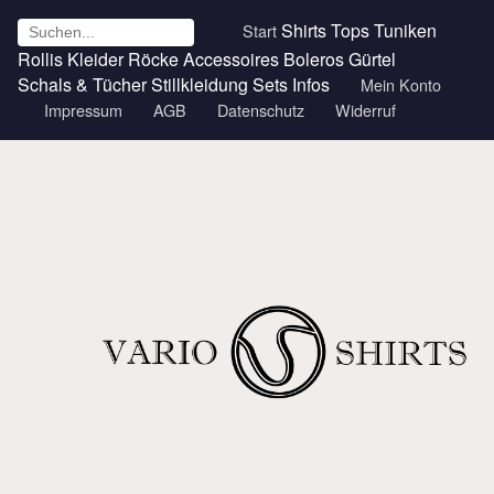
Shirts
Tops
Tuniken
Start
Rollis
Kleider
Röcke
Accessoires
Boleros
Gürtel
Schals & Tücher
Stillkleidung
Sets
Infos
Mein Konto
Impressum
AGB
Datenschutz
Widerruf