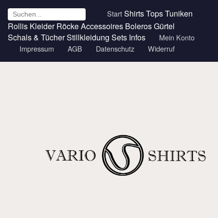
Shirts
Tops
Tuniken
Start
Rollis
Kleider
Röcke
Accessoires
Boleros
Gürtel
Schals & Tücher
Stillkleidung
Sets
Infos
Mein Konto
Impressum
AGB
Datenschutz
Widerruf