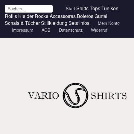
Shirts
Tops
Tuniken
Start
Rollis
Kleider
Röcke
Accessoires
Boleros
Gürtel
Schals & Tücher
Stillkleidung
Sets
Infos
Mein Konto
Impressum
AGB
Datenschutz
Widerruf