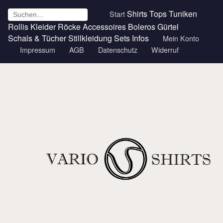
Shirts
Tops
Tuniken
Start
Rollis
Kleider
Röcke
Accessoires
Boleros
Gürtel
Schals & Tücher
Stillkleidung
Sets
Infos
Mein Konto
Impressum
AGB
Datenschutz
Widerruf