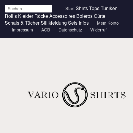
Shirts
Tops
Tuniken
Start
Rollis
Kleider
Röcke
Accessoires
Boleros
Gürtel
Schals & Tücher
Stillkleidung
Sets
Infos
Mein Konto
Impressum
AGB
Datenschutz
Widerruf