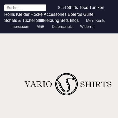
Shirts
Tops
Tuniken
Start
Rollis
Kleider
Röcke
Accessoires
Boleros
Gürtel
Schals & Tücher
Stillkleidung
Sets
Infos
Mein Konto
Impressum
AGB
Datenschutz
Widerruf