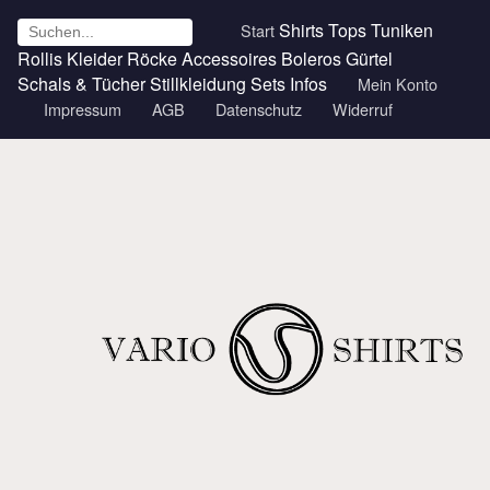
Shirts
Tops
Tuniken
Start
Rollis
Kleider
Röcke
Accessoires
Boleros
Gürtel
Schals & Tücher
Stillkleidung
Sets
Infos
Mein Konto
Impressum
AGB
Datenschutz
Widerruf