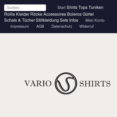
Shirts
Tops
Tuniken
Start
Rollis
Kleider
Röcke
Accessoires
Boleros
Gürtel
Schals & Tücher
Stillkleidung
Sets
Infos
Mein Konto
Impressum
AGB
Datenschutz
Widerruf