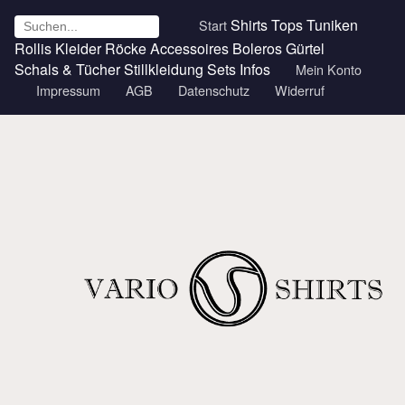
Shirts
Tops
Tuniken
Start
Rollis
Kleider
Röcke
Accessoires
Boleros
Gürtel
Schals & Tücher
Stillkleidung
Sets
Infos
Mein Konto
Impressum
AGB
Datenschutz
Widerruf