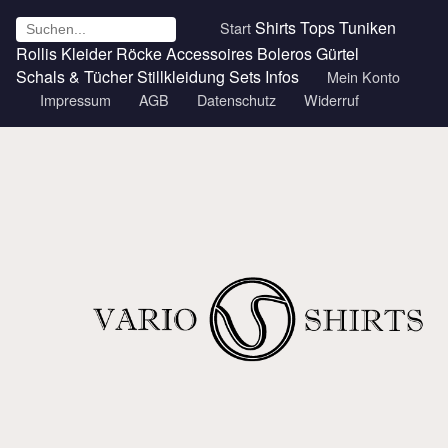
Shirts
Tops
Tuniken
Start
Rollis
Kleider
Röcke
Accessoires
Boleros
Gürtel
Schals & Tücher
Stillkleidung
Sets
Infos
Mein Konto
Impressum
AGB
Datenschutz
Widerruf