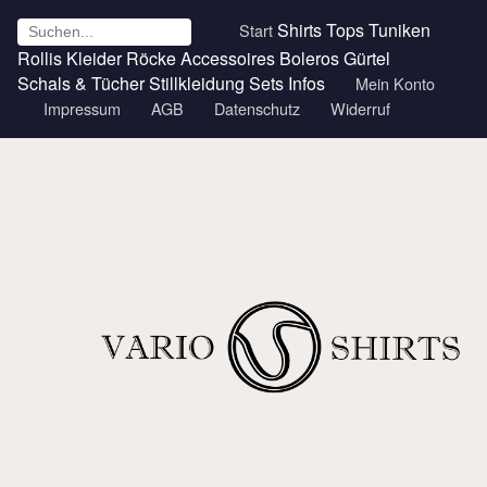
Shirts
Tops
Tuniken
Start
Rollis
Kleider
Röcke
Accessoires
Boleros
Gürtel
Schals & Tücher
Stillkleidung
Sets
Infos
Mein Konto
Impressum
AGB
Datenschutz
Widerruf