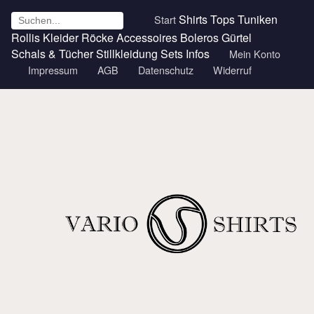
Shirts
Tops
Tuniken
Start
Rollis
Kleider
Röcke
Accessoires
Boleros
Gürtel
Schals & Tücher
Stillkleidung
Sets
Infos
Mein Konto
Impressum
AGB
Datenschutz
Widerruf