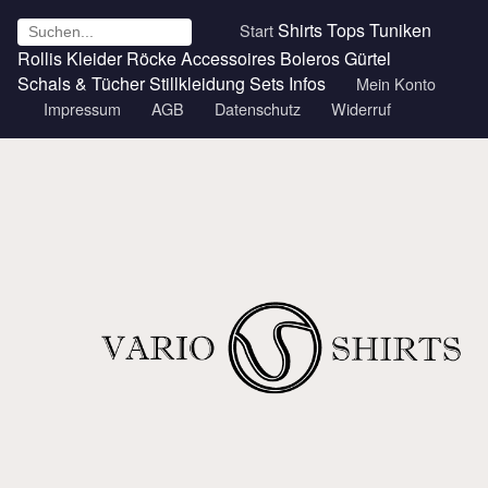
Shirts
Tops
Tuniken
Start
Rollis
Kleider
Röcke
Accessoires
Boleros
Gürtel
Schals & Tücher
Stillkleidung
Sets
Infos
Mein Konto
Impressum
AGB
Datenschutz
Widerruf