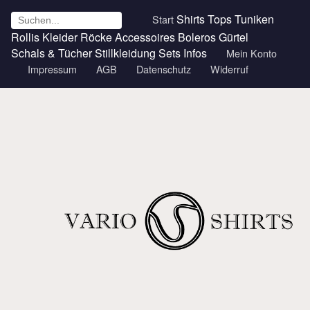
Shirts
Tops
Tuniken
Start
Rollis
Kleider
Röcke
Accessoires
Boleros
Gürtel
Schals & Tücher
Stillkleidung
Sets
Infos
Mein Konto
Impressum
AGB
Datenschutz
Widerruf