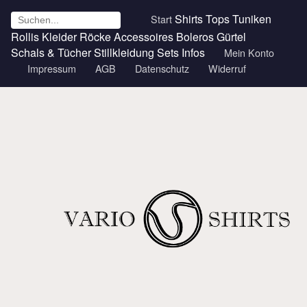
Shirts
Tops
Tuniken
Start
Rollis
Kleider
Röcke
Accessoires
Boleros
Gürtel
Schals & Tücher
Stillkleidung
Sets
Infos
Mein Konto
Impressum
AGB
Datenschutz
Widerruf