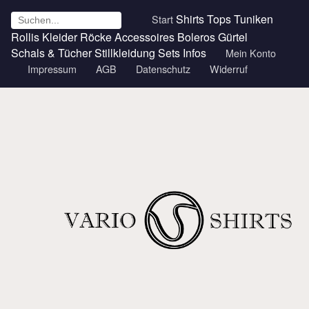
Shirts
Tops
Tuniken
Start
Rollis
Kleider
Röcke
Accessoires
Boleros
Gürtel
Schals & Tücher
Stillkleidung
Sets
Infos
Mein Konto
Impressum
AGB
Datenschutz
Widerruf