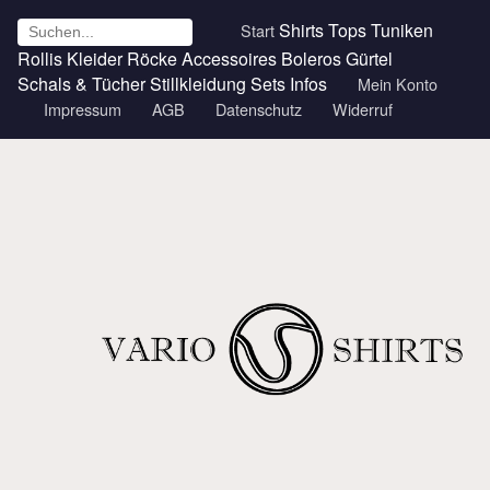
Shirts
Tops
Tuniken
Start
Rollis
Kleider
Röcke
Accessoires
Boleros
Gürtel
Schals & Tücher
Stillkleidung
Sets
Infos
Mein Konto
Impressum
AGB
Datenschutz
Widerruf