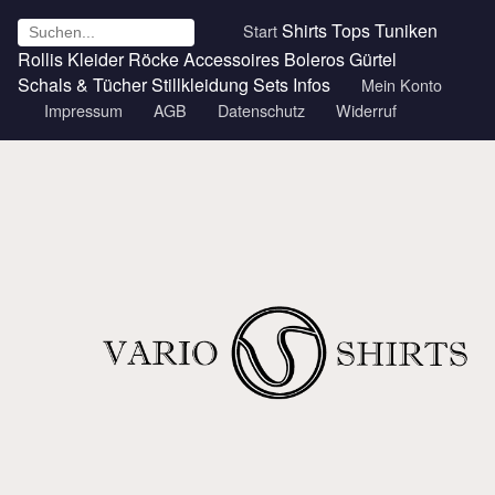
Shirts
Tops
Tuniken
Start
Rollis
Kleider
Röcke
Accessoires
Boleros
Gürtel
Schals & Tücher
Stillkleidung
Sets
Infos
Mein Konto
Impressum
AGB
Datenschutz
Widerruf