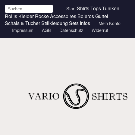
Shirts
Tops
Tuniken
Start
Rollis
Kleider
Röcke
Accessoires
Boleros
Gürtel
Schals & Tücher
Stillkleidung
Sets
Infos
Mein Konto
Impressum
AGB
Datenschutz
Widerruf