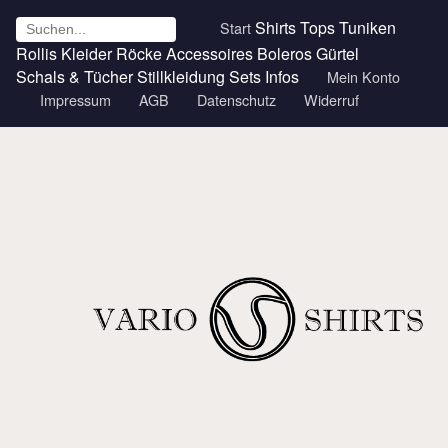
Shirts
Tops
Tuniken
Start
Rollis
Kleider
Röcke
Accessoires
Boleros
Gürtel
Schals & Tücher
Stillkleidung
Sets
Infos
Mein Konto
Impressum
AGB
Datenschutz
Widerruf