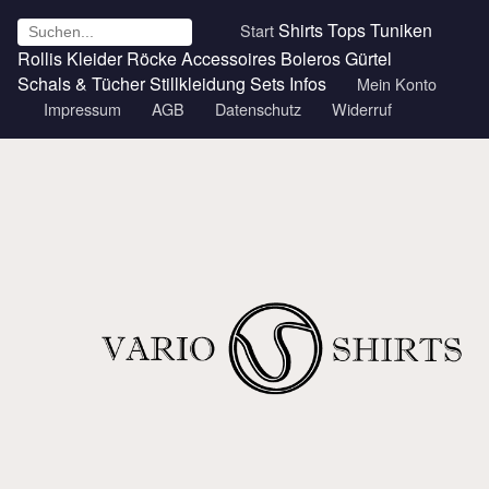
Shirts
Tops
Tuniken
Start
Rollis
Kleider
Röcke
Accessoires
Boleros
Gürtel
Schals & Tücher
Stillkleidung
Sets
Infos
Mein Konto
Impressum
AGB
Datenschutz
Widerruf