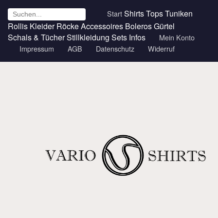
Shirts
Tops
Tuniken
Start
Rollis
Kleider
Röcke
Accessoires
Boleros
Gürtel
Schals & Tücher
Stillkleidung
Sets
Infos
Mein Konto
Impressum
AGB
Datenschutz
Widerruf