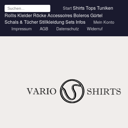
Shirts
Tops
Tuniken
Start
Rollis
Kleider
Röcke
Accessoires
Boleros
Gürtel
Schals & Tücher
Stillkleidung
Sets
Infos
Mein Konto
Impressum
AGB
Datenschutz
Widerruf