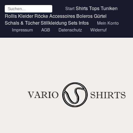
Shirts
Tops
Tuniken
Start
Rollis
Kleider
Röcke
Accessoires
Boleros
Gürtel
Schals & Tücher
Stillkleidung
Sets
Infos
Mein Konto
Impressum
AGB
Datenschutz
Widerruf