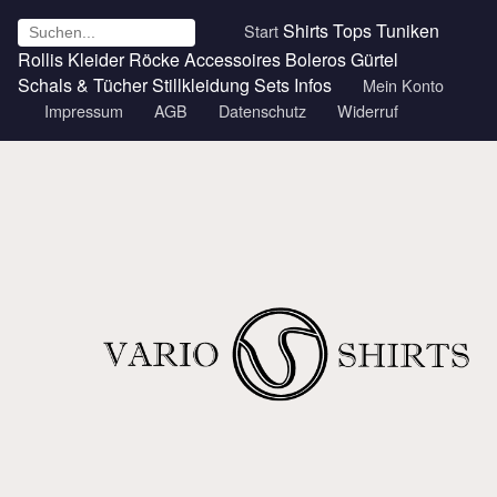
Shirts
Tops
Tuniken
Start
Rollis
Kleider
Röcke
Accessoires
Boleros
Gürtel
Schals & Tücher
Stillkleidung
Sets
Infos
Mein Konto
Impressum
AGB
Datenschutz
Widerruf