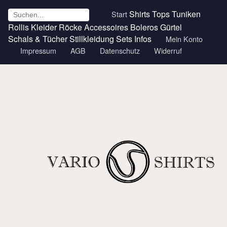
Shirts
Tops
Tuniken
Start
Rollis
Kleider
Röcke
Accessoires
Boleros
Gürtel
Schals & Tücher
Stillkleidung
Sets
Infos
Mein Konto
Impressum
AGB
Datenschutz
Widerruf