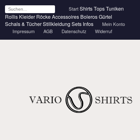
Shirts
Tops
Tuniken
Start
Rollis
Kleider
Röcke
Accessoires
Boleros
Gürtel
Schals & Tücher
Stillkleidung
Sets
Infos
Mein Konto
Impressum
AGB
Datenschutz
Widerruf