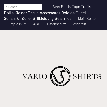
Shirts
Tops
Tuniken
Start
Rollis
Kleider
Röcke
Accessoires
Boleros
Gürtel
Schals & Tücher
Stillkleidung
Sets
Infos
Mein Konto
Impressum
AGB
Datenschutz
Widerruf