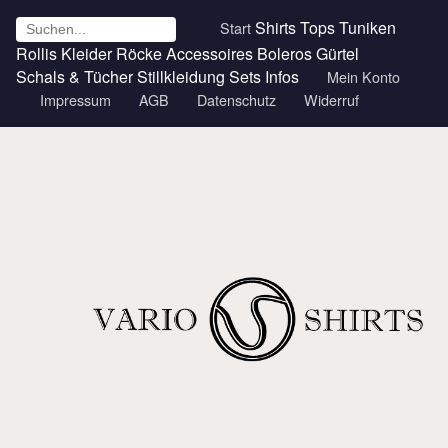
Shirts
Tops
Tuniken
Start
Rollis
Kleider
Röcke
Accessoires
Boleros
Gürtel
Schals & Tücher
Stillkleidung
Sets
Infos
Mein Konto
Impressum
AGB
Datenschutz
Widerruf