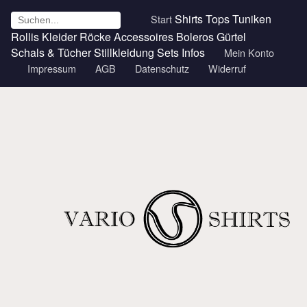
Shirts
Tops
Tuniken
Start
Rollis
Kleider
Röcke
Accessoires
Boleros
Gürtel
Schals & Tücher
Stillkleidung
Sets
Infos
Mein Konto
Impressum
AGB
Datenschutz
Widerruf