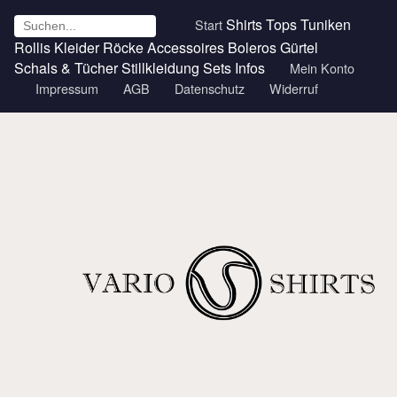
Shirts
Tops
Tuniken
Start
Rollis
Kleider
Röcke
Accessoires
Boleros
Gürtel
Schals & Tücher
Stillkleidung
Sets
Infos
Mein Konto
Impressum
AGB
Datenschutz
Widerruf