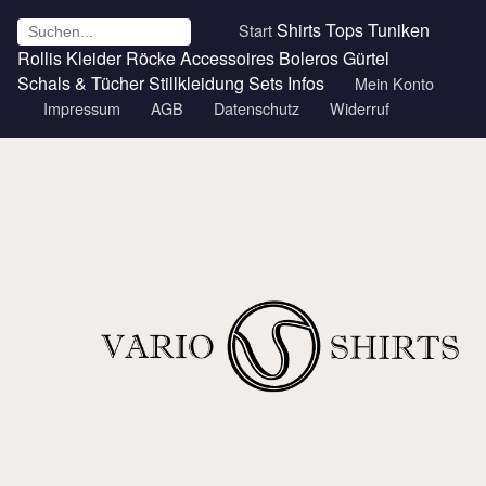
Shirts
Tops
Tuniken
Start
Rollis
Kleider
Röcke
Accessoires
Boleros
Gürtel
Schals & Tücher
Stillkleidung
Sets
Infos
Mein Konto
Impressum
AGB
Datenschutz
Widerruf