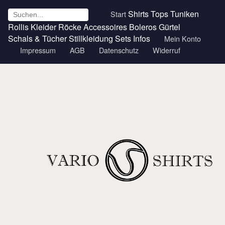
Shirts
Tops
Tuniken
Start
Rollis
Kleider
Röcke
Accessoires
Boleros
Gürtel
Schals & Tücher
Stillkleidung
Sets
Infos
Mein Konto
Impressum
AGB
Datenschutz
Widerruf