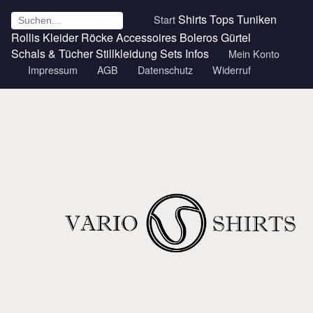
Shirts
Tops
Tuniken
Start
Rollis
Kleider
Röcke
Accessoires
Boleros
Gürtel
Schals & Tücher
Stillkleidung
Sets
Infos
Mein Konto
Impressum
AGB
Datenschutz
Widerruf